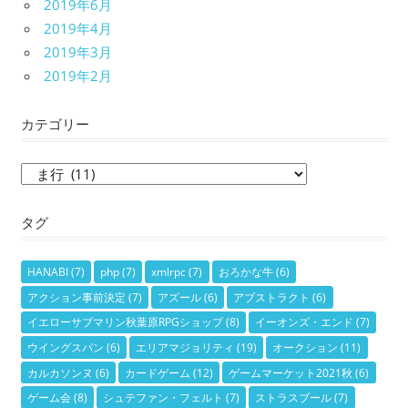
2019年6月
2019年4月
2019年3月
2019年2月
カテゴリー
カ
テ
タグ
ゴ
リ
ー
HANABI
(7)
php
(7)
xmlrpc
(7)
おろかな牛
(6)
アクション事前決定
(7)
アズール
(6)
アブストラクト
(6)
イエローサブマリン秋葉原RPGショップ
(8)
イーオンズ・エンド
(7)
ウイングスパン
(6)
エリアマジョリティ
(19)
オークション
(11)
カルカソンヌ
(6)
カードゲーム
(12)
ゲームマーケット2021秋
(6)
ゲーム会
(8)
シュテファン・フェルト
(7)
ストラスブール
(7)