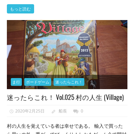
もっと読む
ま行
ボードゲーム
迷ったらこれ！
迷ったらこれ！ Vol.025 村の人生 (Village)
2020年2月25日
船長
0
村の人生を覚えている者は幸せである。 輸入で買った