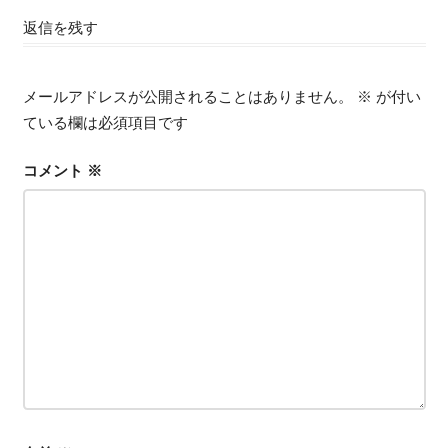
記
返信を残す
ビ
事:
ゲ
メールアドレスが公開されることはありません。
※
が付い
ー
ている欄は必須項目です
シ
コメント
※
ョ
ン