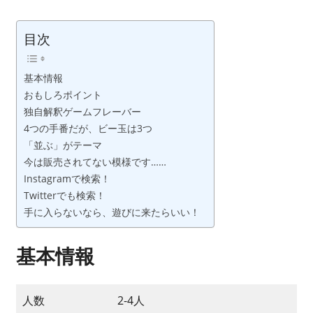
ボ
ー
目次
ド
ゲ
基本情報
ー
おもしろポイント
ム
独自解釈ゲームフレーバー
カ
4つの手番だが、ビー玉は3つ
フ
「並ぶ」がテーマ
ェ
今は販売されてない模様です……
と
Instagramで検索！
か
Twitterでも検索！
開
手に入らないなら、遊びに来たらいい！
業
し
基本情報
て
し
ま
人数
2-4人