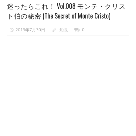
迷ったらこれ！ Vol.008 モンテ・クリス
い
ト伯の秘密 (The Secret of Monte Cristo)
で、
異
2019年7月30日
船長
0
世
界
転
生
も
し
な
い
で
ゲ
ー
ム
会
を