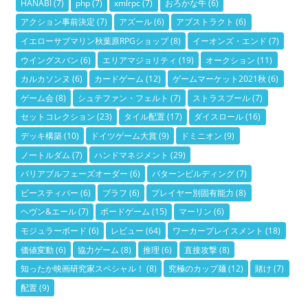
ー
HANABI
(7)
php
(7)
xmlrpc
(7)
おろかな牛
(6)
アクション事前決定
(7)
アズール
(6)
アブストラクト
(6)
イエローサブマリン秋葉原RPGショップ
(8)
イーオンズ・エンド
(7)
ウイングスパン
(6)
エリアマジョリティ
(19)
オークション
(11)
カルカソンヌ
(6)
カードゲーム
(12)
ゲームマーケット2021秋
(6)
ゲーム会
(8)
シュテファン・フェルト
(7)
ストラスブール
(7)
セットコレクション
(23)
タイル配置
(17)
ダイスロール
(16)
デッキ構築
(10)
ドイツゲーム大賞
(9)
ドミニオン
(9)
ノートルダム
(7)
ハンドマネジメント
(29)
バリアブルフェーズオーダー
(6)
パターンビルディング
(7)
ビースティバー
(6)
ブラフ
(6)
プレイヤー別固有能力
(8)
ヘヴン&エール
(7)
ボードゲーム
(15)
マーリン
(6)
モジュラーボード
(6)
レビュー
(64)
ワーカープレイスメント
(18)
価値変動
(6)
協力ゲーム
(8)
推理
(6)
直接攻撃
(8)
知ったか映画研究家スペシャル！
(8)
究極のカップ麺
(12)
賭け
(7)
配置
(9)