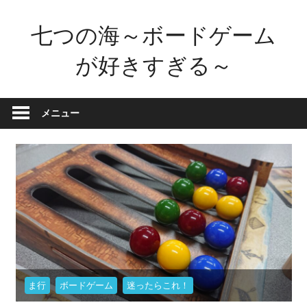
コ
七つの海～ボードゲーム
ン
テ
が好きすぎる～
ン
ツ
ボ
へ
ー
メニュー
ス
ド
キ
ゲ
ッ
ー
プ
ム
が
好
き
す
ぎ
ま行
ボードゲーム
迷ったらこれ！
た
せ