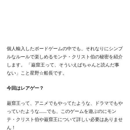
開
い
て
仲
間
を
個人輸入したボードゲームの中でも、それなりにシンプ
増
ルなルールで楽しめるモンテ・クリスト伯の秘密を紹介
や
します。 「巌窟王って、そういえばちゃんと読んだ事
し
な
ない」こと星野☆船長です。
が
ら、
今回はレアゲー？
最
終
巌窟王って、アニメでもやってたような、ドラマでもや
的
っていたような……でも、このゲームを遊ぶのにモン
に
テ・クリスト伯や巌窟王について詳しい必要はありませ
は
ん！