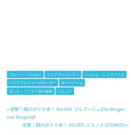
アルノー・ウルボン
エリアマジョリティ
シャルル・シュヴァリエ
バリアブルフェーズオーダー
ボードゲーム
モンテ・クリスト伯の秘密
レビュー
投
前
突撃！隣のボドゲ卓！ Vol.004 ブルゴーニュ(Die Burgen
の
von Burgund)
稿
記
次
突撃！隣のボドゲ卓！ Vol.005 エスノス (ETHNOS)
ナ
事:
の