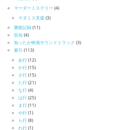
マーダーミステリー
(4)
マダミス支援
(3)
勝敗記録
(11)
告知
(4)
知ったか映画サウンドトラック
(3)
索引
(113)
あ行
(12)
か行
(15)
さ行
(15)
た行
(21)
な行
(4)
は行
(25)
ま行
(11)
や行
(1)
ら行
(8)
わ行
(1)