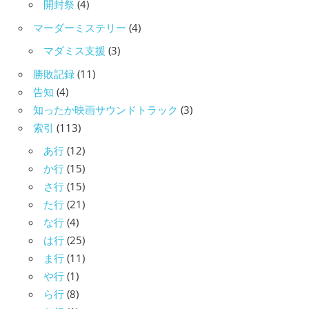
開封祭
(4)
マーダーミステリー
(4)
マダミス支援
(3)
勝敗記録
(11)
告知
(4)
知ったか映画サウンドトラック
(3)
索引
(113)
あ行
(12)
か行
(15)
さ行
(15)
た行
(21)
な行
(4)
は行
(25)
ま行
(11)
や行
(1)
ら行
(8)