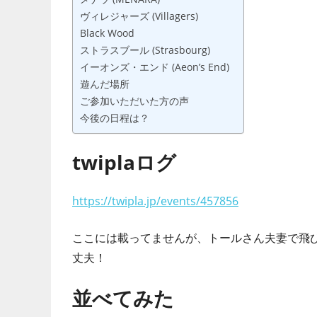
ヴィレジャーズ (Villagers)
ド
Black Wood
ゲ
ストラスブール (Strasbourg)
ー
イーオンズ・エンド (Aeon’s End)
ム
遊んだ場所
カ
ご参加いただいた方の声
フ
今後の日程は？
ェ
と
twiplaログ
か
開
https://twipla.jp/events/457856
業
し
ここには載ってませんが、トールさん夫妻で飛
て
丈夫！
し
ま
並べてみた
い
ま