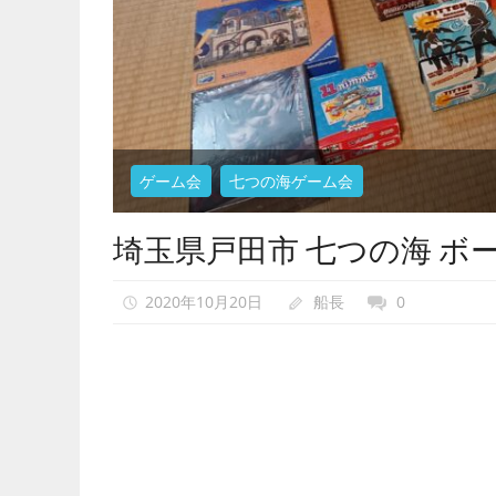
で、
異
世
界
転
生
ゲーム会
七つの海ゲーム会
も
し
埼玉県戸田市 七つの海 ボードゲ
な
い
で
2020年10月20日
船長
0
ゲ
ー
ム
会
を
開