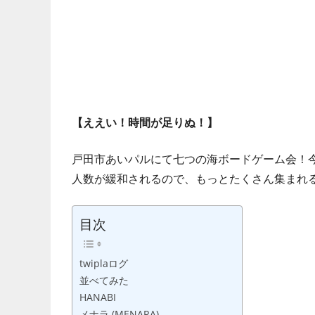
い
て
仲
間
を
増
や
【ええい！時間が足りぬ！】
し
な
戸田市あいパルにて七つの海ボードゲーム会！
が
人数が緩和されるので、もっとたくさん集まれ
ら、
最
目次
終
的
に
twiplaログ
は
並べてみた
ボ
HANABI
メナラ (MENARA)
ー