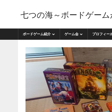
コ
ン
七つの海～ボードゲーム
テ
ン
ボ
ツ
ー
ボードゲーム紹介
ゲーム会
プロフィー
へ
ド
ス
ゲ
キ
ー
ッ
ム
プ
が
好
き
す
ぎ
た
せ
い