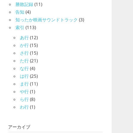
勝敗記録
(11)
告知
(4)
知ったか映画サウンドトラック
(3)
索引
(113)
あ行
(12)
か行
(15)
さ行
(15)
た行
(21)
な行
(4)
は行
(25)
ま行
(11)
や行
(1)
ら行
(8)
わ行
(1)
アーカイブ