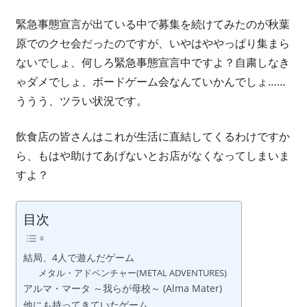
ボ
緊急事態宣言が出ている中で募集を続けてみたのが秋葉
ー
ド
原でのクセ会だったのですが、いやはややっぱり集まら
ゲ
ないでしょ、何しろ緊急事態宣言中ですよ？自粛しなき
ー
ゃダメでしょ、ボードゲーム会なんていかんでしょ……
ム
ううう、ツラい状況です。
カ
フ
飲食店の皆さんはこれが生活に直結してくるわけですか
ェ
ら、もはや助けてあげないとお店がなくなってしまいま
と
すよ？
か
開
目次
業
し
て
結局、4人で遊んだゲーム
メタル・アドベンチャー(METAL ADVENTURES)
し
アルマ・マータ ～我らが母校～ (Alma Mater)
ま
他にも持ってきていたゲーム