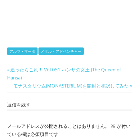
アルマ・マータ
メタル・アドベンチャー
投
前
迷ったらこれ！ Vol.051 ハンザの女王 (The Queen of
の
Hansa)
稿
記
次
モナスタリウム(MONASTERIUM)を開封と和訳してみた
ナ
事:
の
記
返信を残す
ビ
事:
ゲ
メールアドレスが公開されることはありません。
※
が付い
ー
ている欄は必須項目です