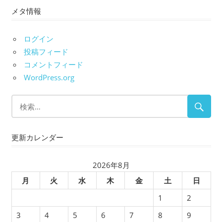
メタ情報
カ
イ
ブ
ログイン
投稿フィード
コメントフィード
WordPress.org
更新カレンダー
2026年8月
月
火
水
木
金
土
日
1
2
3
4
5
6
7
8
9