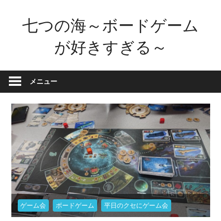
コ
七つの海～ボードゲーム
ン
テ
が好きすぎる～
ン
ツ
ボ
へ
ー
メニュー
ス
ド
キ
ゲ
ッ
ー
プ
ム
が
好
き
す
ぎ
ゲーム会
ボードゲーム
平日のクセにゲーム会
た
せ