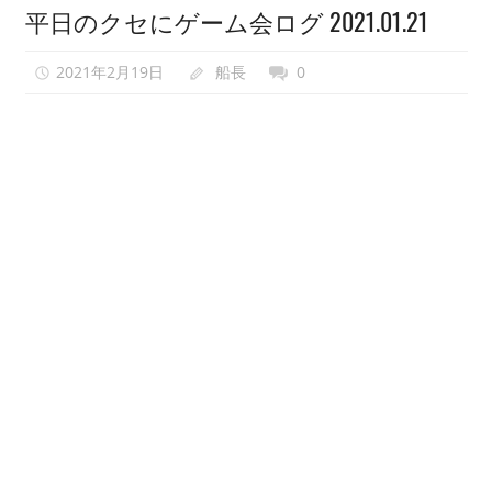
平日のクセにゲーム会ログ 2021.01.21
い
で、
2021年2月19日
船長
0
異
世
界
転
生
も
し
な
い
で
ゲ
ー
ム
会
を