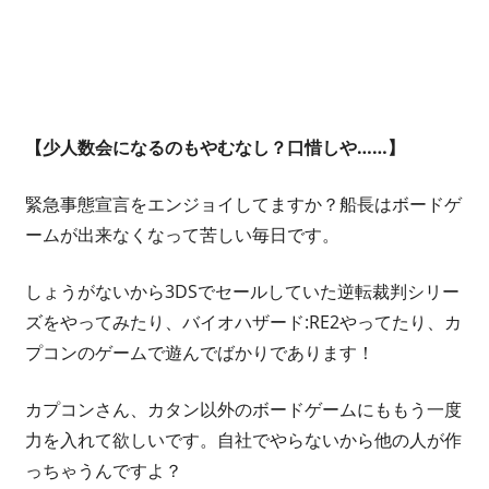
開
い
て
仲
間
【少人数会になるのもやむなし？口惜しや……】
を
増
緊急事態宣言をエンジョイしてますか？船長はボードゲ
や
ームが出来なくなって苦しい毎日です。
し
な
しょうがないから3DSでセールしていた逆転裁判シリー
が
ズをやってみたり、バイオハザード:RE2やってたり、カ
ら、
プコンのゲームで遊んでばかりであります！
最
終
カプコンさん、カタン以外のボードゲームにももう一度
的
力を入れて欲しいです。自社でやらないから他の人が作
に
っちゃうんですよ？
は