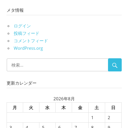
ー
メタ情報
カ
イ
ブ
ログイン
投稿フィード
コメントフィード
WordPress.org
更新カレンダー
2026年8月
月
火
水
木
金
土
日
1
2
3
4
5
6
7
8
9