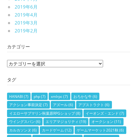
2019年6月
2019年4月
2019年3月
2019年2月
カテゴリー
カ
テ
タグ
ゴ
リ
ー
HANABI
(7)
php
(7)
xmlrpc
(7)
おろかな牛
(6)
アクション事前決定
(7)
アズール
(6)
アブストラクト
(6)
イエローサブマリン秋葉原RPGショップ
(8)
イーオンズ・エンド
(7)
ウイングスパン
(6)
エリアマジョリティ
(19)
オークション
(11)
カルカソンヌ
(6)
カードゲーム
(12)
ゲームマーケット2021秋
(6)