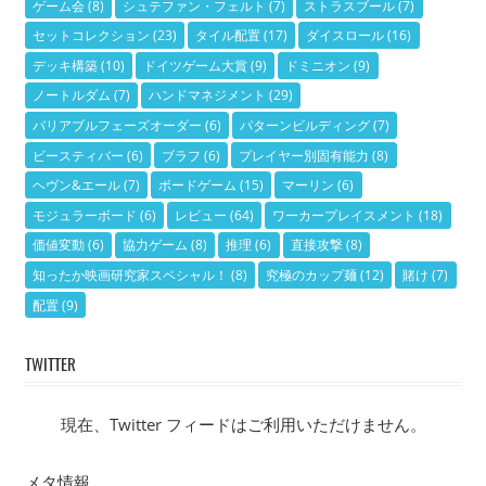
ゲーム会
(8)
シュテファン・フェルト
(7)
ストラスブール
(7)
セットコレクション
(23)
タイル配置
(17)
ダイスロール
(16)
デッキ構築
(10)
ドイツゲーム大賞
(9)
ドミニオン
(9)
ノートルダム
(7)
ハンドマネジメント
(29)
バリアブルフェーズオーダー
(6)
パターンビルディング
(7)
ビースティバー
(6)
ブラフ
(6)
プレイヤー別固有能力
(8)
ヘヴン&エール
(7)
ボードゲーム
(15)
マーリン
(6)
モジュラーボード
(6)
レビュー
(64)
ワーカープレイスメント
(18)
価値変動
(6)
協力ゲーム
(8)
推理
(6)
直接攻撃
(8)
知ったか映画研究家スペシャル！
(8)
究極のカップ麺
(12)
賭け
(7)
配置
(9)
TWITTER
現在、Twitter フィードはご利用いただけません。
メタ情報