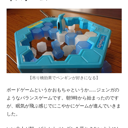
い
ま
す？
【吊り橋効果でペンギンが好きになる】
ボードゲームというかおもちゃというか……ジェンガの
ようなバランスゲームです。朝9時から始まったのです
が、眠気が飛ぶ感じでにこやかにゲームが進んでいきま
した。