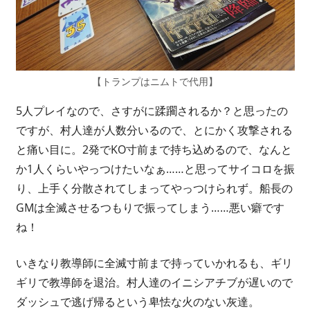
【トランプはニムトで代用】
5人プレイなので、さすがに蹂躙されるか？と思ったの
ですが、村人達が人数分いるので、とにかく攻撃される
と痛い目に。2発でKO寸前まで持ち込めるので、なんと
か1人くらいやっつけたいなぁ……と思ってサイコロを振
り、上手く分散されてしまってやっつけられず。船長の
GMは全滅させるつもりで振ってしまう……悪い癖です
ね！
いきなり教導師に全滅寸前まで持っていかれるも、ギリ
ギリで教導師を退治。村人達のイニシアチブが遅いので
ダッシュで逃げ帰るという卑怯な火のない灰達。