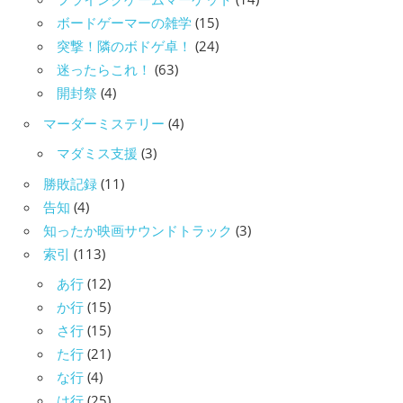
ボードゲーマーの雑学
(15)
突撃！隣のボドゲ卓！
(24)
迷ったらこれ！
(63)
開封祭
(4)
マーダーミステリー
(4)
マダミス支援
(3)
勝敗記録
(11)
告知
(4)
知ったか映画サウンドトラック
(3)
索引
(113)
あ行
(12)
か行
(15)
さ行
(15)
た行
(21)
な行
(4)
は行
(25)