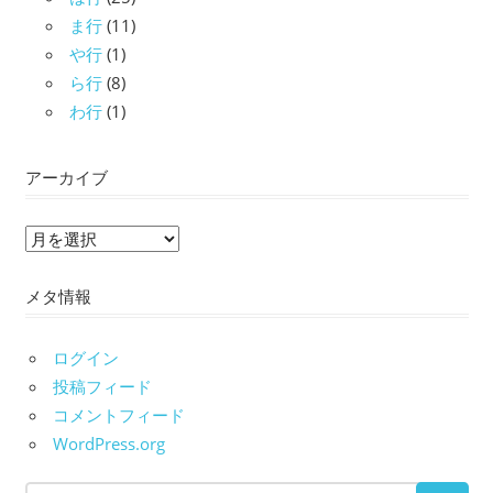
ま行
(11)
や行
(1)
ら行
(8)
わ行
(1)
アーカイブ
ア
ー
メタ情報
カ
イ
ブ
ログイン
投稿フィード
コメントフィード
WordPress.org