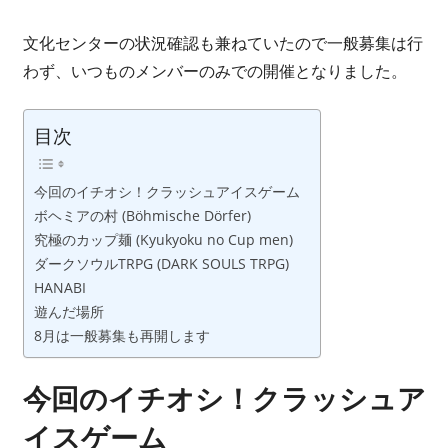
ボ
ー
文化センターの状況確認も兼ねていたので一般募集は行
ド
わず、いつものメンバーのみでの開催となりました。
ゲ
ー
目次
ム
カ
フ
今回のイチオシ！クラッシュアイスゲーム
ボヘミアの村 (Böhmische Dörfer)
ェ
究極のカップ麺 (Kyukyoku no Cup men)
と
ダークソウルTRPG (DARK SOULS TRPG)
か
HANABI
開
遊んだ場所
業
8月は一般募集も再開します
し
て
今回のイチオシ！クラッシュア
し
ま
イスゲーム