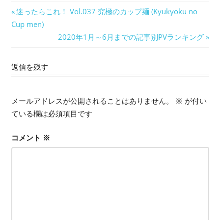
投
前
迷ったらこれ！ Vol.037 究極のカップ麺 (Kyukyoku no
の
Cup men)
稿
記
次
2020年1月～6月までの記事別PVランキング
ナ
事:
の
記
返信を残す
ビ
事:
ゲ
メールアドレスが公開されることはありません。
※
が付い
ー
ている欄は必須項目です
シ
コメント
※
ョ
ン