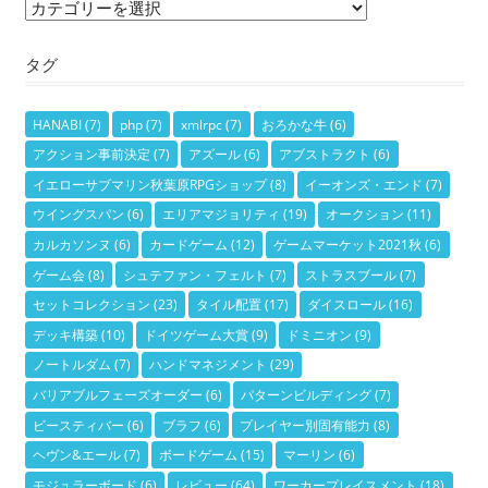
カ
テ
タグ
ゴ
リ
ー
HANABI
(7)
php
(7)
xmlrpc
(7)
おろかな牛
(6)
アクション事前決定
(7)
アズール
(6)
アブストラクト
(6)
イエローサブマリン秋葉原RPGショップ
(8)
イーオンズ・エンド
(7)
ウイングスパン
(6)
エリアマジョリティ
(19)
オークション
(11)
カルカソンヌ
(6)
カードゲーム
(12)
ゲームマーケット2021秋
(6)
ゲーム会
(8)
シュテファン・フェルト
(7)
ストラスブール
(7)
セットコレクション
(23)
タイル配置
(17)
ダイスロール
(16)
デッキ構築
(10)
ドイツゲーム大賞
(9)
ドミニオン
(9)
ノートルダム
(7)
ハンドマネジメント
(29)
バリアブルフェーズオーダー
(6)
パターンビルディング
(7)
ビースティバー
(6)
ブラフ
(6)
プレイヤー別固有能力
(8)
ヘヴン&エール
(7)
ボードゲーム
(15)
マーリン
(6)
モジュラーボード
(6)
レビュー
(64)
ワーカープレイスメント
(18)