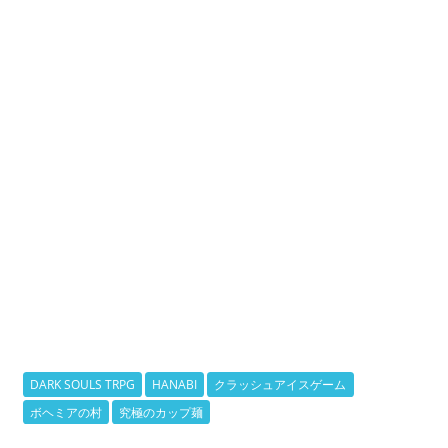
DARK SOULS TRPG
HANABI
クラッシュアイスゲーム
ボヘミアの村
究極のカップ麺