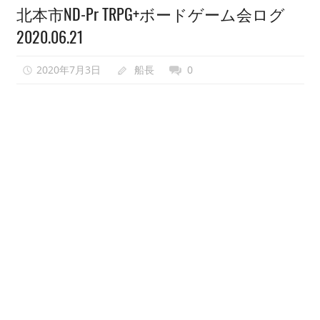
北本市ND-Pr TRPG+ボードゲーム会ログ
い
2020.06.21
で、
異
2020年7月3日
船長
0
世
界
転
生
も
し
な
い
で
ゲ
ー
ム
会
を