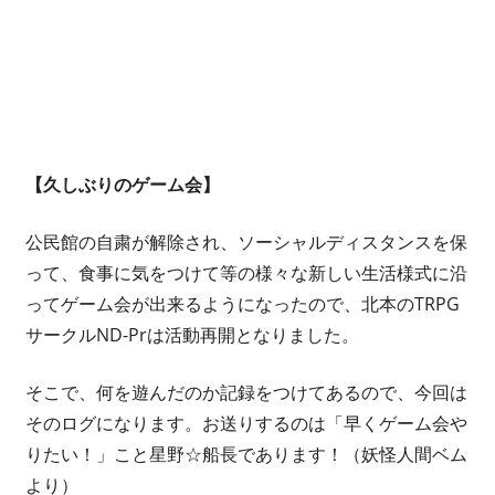
開
い
て
仲
間
を
【久しぶりのゲーム会】
増
や
公民館の自粛が解除され、ソーシャルディスタンスを保
し
って、食事に気をつけて等の様々な新しい生活様式に沿
な
ってゲーム会が出来るようになったので、北本のTRPG
が
ら、
サークルND-Prは活動再開となりました。
最
終
そこで、何を遊んだのか記録をつけてあるので、今回は
的
そのログになります。お送りするのは「早くゲーム会や
に
りたい！」こと星野☆船長であります！（妖怪人間ベム
は
より）