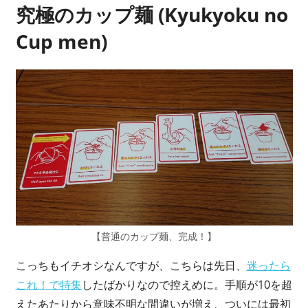
究極のカップ麺 (Kyukyoku no
Cup men)
【普通のカップ麺、完成！】
こっちもイチオシなんですが、こちらは先日、
迷ったら
これ！で特集
したばかりなので控えめに。手順が10を超
えたあたりから意味不明な間違いが増え、ついには最初