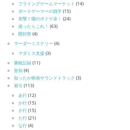
フライングゲームマーケット
(14)
ボードゲーマーの雑学
(15)
突撃！隣のボドゲ卓！
(24)
迷ったらこれ！
(63)
開封祭
(4)
マーダーミステリー
(4)
マダミス支援
(3)
勝敗記録
(11)
告知
(4)
知ったか映画サウンドトラック
(3)
索引
(113)
あ行
(12)
か行
(15)
さ行
(15)
た行
(21)
な行
(4)