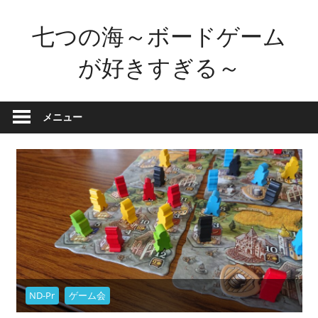
コ
七つの海～ボードゲーム
ン
テ
が好きすぎる～
ン
ツ
ボ
へ
ー
メニュー
ス
ド
キ
ゲ
ッ
ー
プ
ム
が
好
き
す
ぎ
ND-Pr
ゲーム会
た
せ