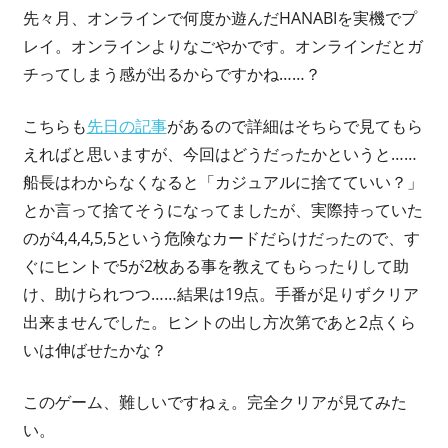
先々月、オンラインで何度か遊んだHANABIを実機でプ
レイ。オンラインよりなごやかです。オンラインだとガ
チってしまう感が出るからですかね……？
こちらも
先日の記事
があるので詳細はそちらで見てもら
えればと思いますが、今回はどうだったかというと……
船長はわからなくなると「カジュアルに捨てていい？」
とか言って捨てそうになってましたが、実際持っていた
のが4,4,4,5,5という危険なカードだらけだったので、す
ぐにヒントで5が2枚ある事を教えてもらったりして助
け、助けられつつ……結果は19点。手番が足りずクリア
出来ませんでした。ヒントの出し方次第であと2点くら
いは伸ばせたかな？
このゲーム、難しいですねぇ。完全クリアが見てみた
い。