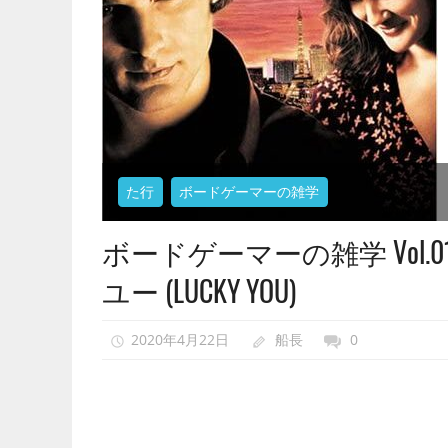
で、
異
世
界
転
生
も
た行
ボードゲーマーの雑学
し
な
ボードゲーマーの雑学 Vol.
い
で
ユー (LUCKY YOU)
ゲ
ー
2020年4月22日
船長
0
ム
会
を
開