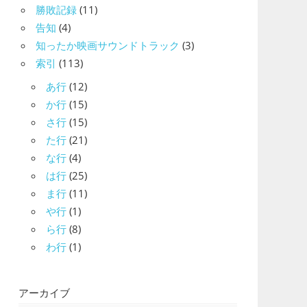
勝敗記録
(11)
告知
(4)
知ったか映画サウンドトラック
(3)
索引
(113)
あ行
(12)
か行
(15)
さ行
(15)
た行
(21)
な行
(4)
は行
(25)
ま行
(11)
や行
(1)
ら行
(8)
わ行
(1)
アーカイブ