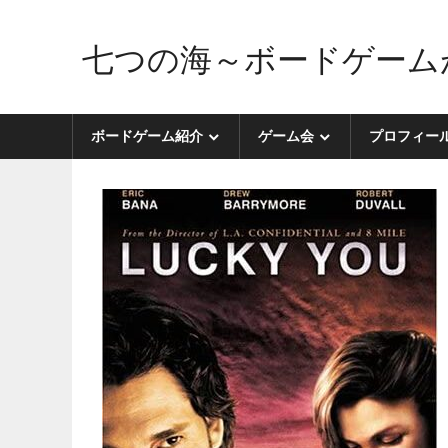
コ
ン
七つの海～ボードゲーム
テ
ン
ボ
ツ
ー
ボードゲーム紹介
ゲーム会
プロフィー
へ
ド
ス
ゲ
キ
ー
ッ
ム
プ
が
好
き
す
ぎ
た
せ
い