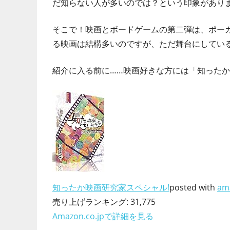
だ知らない人が多いのでは？という印象があり
ド
ゲ
そこで！映画とボードゲームの第二弾は、ポー
ー
る映画は結構多いのですが、ただ舞台にしてい
ム
カ
紹介に入る前に……映画好きな方には「知った
フ
ェ
と
か
開
業
し
て
し
知ったか映画研究家スペシャル!
posted with
am
ま
売り上げランキング: 31,775
い
Amazon.co.jpで詳細を見る
ま