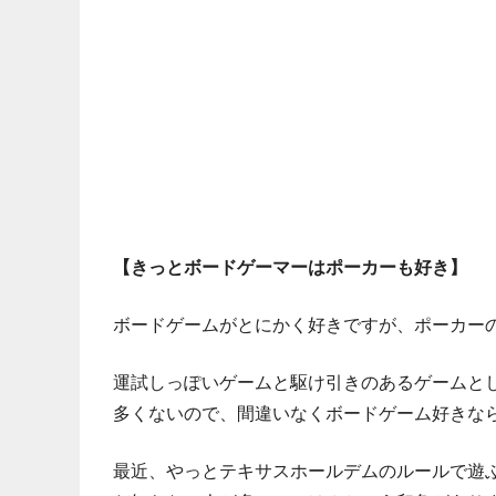
い
て
仲
間
を
増
や
し
な
が
【きっとボードゲーマーはポーカーも好き】
ら、
最
ボードゲームがとにかく好きですが、ポーカー
終
的
運試しっぽいゲームと駆け引きのあるゲームと
に
多くないので、間違いなくボードゲーム好きな
は
ボ
最近、やっとテキサスホールデムのルールで遊
ー