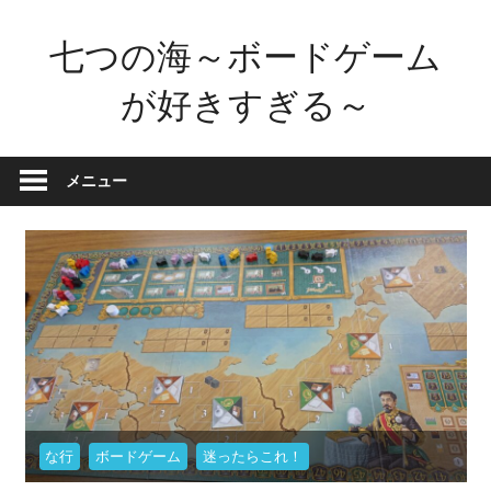
コ
七つの海～ボードゲーム
ン
テ
が好きすぎる～
ン
ツ
ボ
へ
ー
メニュー
ス
ド
キ
ゲ
ッ
ー
プ
ム
が
好
き
す
ぎ
な行
ボードゲーム
迷ったらこれ！
た
せ