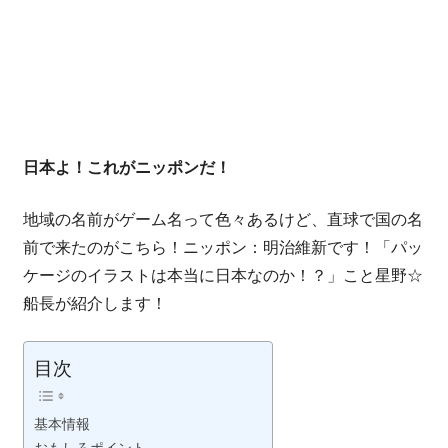
開
い
て
仲
間
を
日本よ！これがニッポンだ！
増
や
地域の名前がゲーム名って色々あるけど、直球で国の名
し
前で来たのがこちら！ニッポン：明治維新です！「パッ
な
ケージのイラストは本当に日本なのか！？」こと星野☆
が
ら、
船長が紹介します！
最
終
目次
的
に
基本情報
は
おもしろポイント