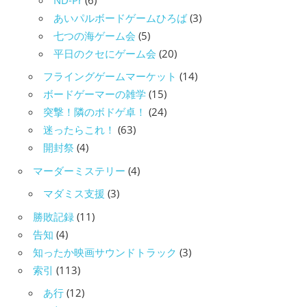
あいパルボードゲームひろば
(3)
七つの海ゲーム会
(5)
平日のクセにゲーム会
(20)
フライングゲームマーケット
(14)
ボードゲーマーの雑学
(15)
突撃！隣のボドゲ卓！
(24)
迷ったらこれ！
(63)
開封祭
(4)
マーダーミステリー
(4)
マダミス支援
(3)
勝敗記録
(11)
告知
(4)
知ったか映画サウンドトラック
(3)
索引
(113)
あ行
(12)