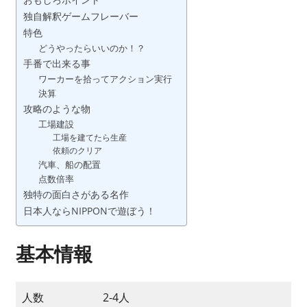
ボ
独自解釈ゲームフレーバー
ー
特色
ド
どうやったらいいのか！？
ゲ
手番で出来る事
ー
ワーカーを拾ってアクション実行
決算
ム
攻略のような物
カ
工場建設
フ
工場を建てたら生産
ェ
依頼のクリア
汽車、船の配置
と
点数倍率
か
独特の面白さがある名作
開
日本人ならNIPPONで遊ぼう！
業
し
基本情報
て
し
ま
人数
2-4人