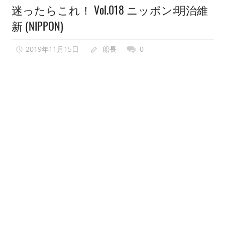
迷ったらこれ！ Vol.018 ニッポン:明治維
い
新 (NIPPON)
で、
異
2019年11月15日
船長
0
世
界
転
生
も
し
な
い
で
ゲ
ー
ム
会
を