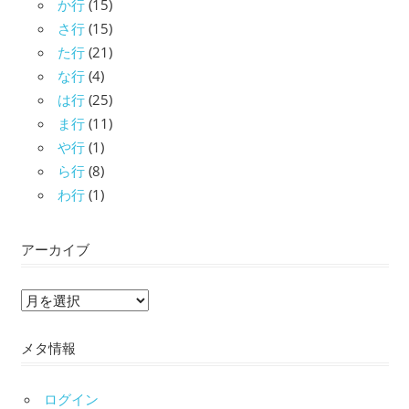
か行
(15)
さ行
(15)
た行
(21)
な行
(4)
は行
(25)
ま行
(11)
や行
(1)
ら行
(8)
わ行
(1)
アーカイブ
ア
ー
メタ情報
カ
イ
ブ
ログイン