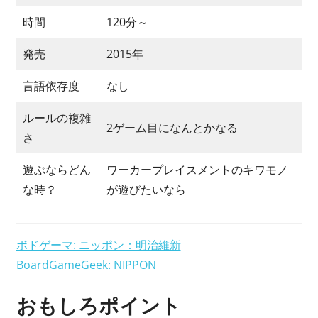
い
ま
時間
120分～
す？
発売
2015年
言語依存度
なし
ルールの複雑
2ゲーム目になんとかなる
さ
遊ぶならどん
ワーカープレイスメントのキワモノ
な時？
が遊びたいなら
ボドゲーマ: ニッポン：明治維新
BoardGameGeek: NIPPON
おもしろポイント