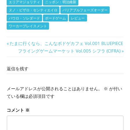
エリアマジョリティ
ニッポン：明治維新
ヌノ・ビザロ・センティエイロ
バリアブルフェーズオーダー
パウロ・ソレダード
ボードゲーム
レビュー
ワーカープレイスメント
投
前
たまに行くなら、こんなボドゲカフェ Vol.001 BLUEPIECE
の
次
フライングゲームマーケット Vol.005 シフラ (CIFRA)
稿
記
の
ナ
事:
記
返信を残す
事:
ビ
ゲ
メールアドレスが公開されることはありません。
※
が付い
ている欄は必須項目です
ー
シ
コメント
※
ョ