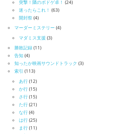
突撃！隣のボドゲ卓！
(24)
迷ったらこれ！
(63)
開封祭
(4)
マーダーミステリー
(4)
マダミス支援
(3)
勝敗記録
(11)
告知
(4)
知ったか映画サウンドトラック
(3)
索引
(113)
あ行
(12)
か行
(15)
さ行
(15)
た行
(21)
な行
(4)
は行
(25)
ま行
(11)