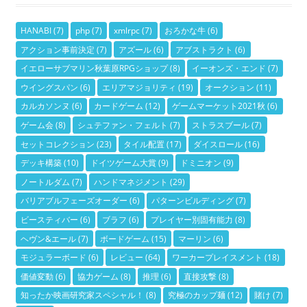
リ
ー
HANABI
(7)
php
(7)
xmlrpc
(7)
おろかな牛
(6)
アクション事前決定
(7)
アズール
(6)
アブストラクト
(6)
イエローサブマリン秋葉原RPGショップ
(8)
イーオンズ・エンド
(7)
ウイングスパン
(6)
エリアマジョリティ
(19)
オークション
(11)
カルカソンヌ
(6)
カードゲーム
(12)
ゲームマーケット2021秋
(6)
ゲーム会
(8)
シュテファン・フェルト
(7)
ストラスブール
(7)
セットコレクション
(23)
タイル配置
(17)
ダイスロール
(16)
デッキ構築
(10)
ドイツゲーム大賞
(9)
ドミニオン
(9)
ノートルダム
(7)
ハンドマネジメント
(29)
バリアブルフェーズオーダー
(6)
パターンビルディング
(7)
ビースティバー
(6)
ブラフ
(6)
プレイヤー別固有能力
(8)
ヘヴン&エール
(7)
ボードゲーム
(15)
マーリン
(6)
モジュラーボード
(6)
レビュー
(64)
ワーカープレイスメント
(18)
価値変動
(6)
協力ゲーム
(8)
推理
(6)
直接攻撃
(8)
知ったか映画研究家スペシャル！
(8)
究極のカップ麺
(12)
賭け
(7)