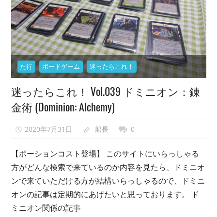
開
い
て
仲
間
た行
ボードゲーム
迷ったらこれ！
を
増
迷ったらこれ！ Vol.039 ドミニオン：錬
や
金術 (Dominion: Alchemy)
し
な
2020年7月31日
船長
0
が
ら、
【ポーションコスト登場】 このサイトにいらっしゃる
最
方がどんな検索で来ているのか内容を見たら、ドミニオ
終
ンで来ていただける方が結構いらっしゃるので、ドミニ
的
オンの記事は定期的にあげたいと思っております。 ド
に
ミニオン関係の記事
は