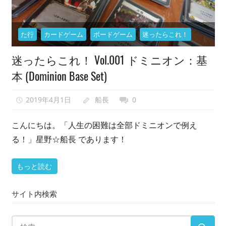
た行
カードゲーム
ボードゲーム
迷ったらこれ！
迷ったらこれ！ Vol.001 ドミニオン：基
本 (Dominion Base Set)
2019年4月1日
船長
0
こんにちは。「人生の困難は全部ドミニオンで例え
る！」星野☆船長 であります！
もっと読む
サイト内検索