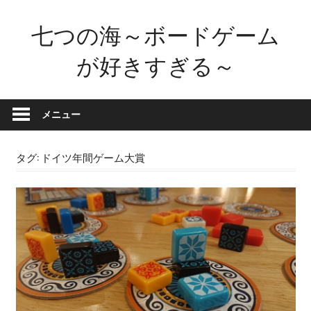
コ
七つの海～ボードゲーム
ン
テ
が好きすぎる～
ン
ツ
ボ
へ
ー
メニュー
ス
ド
キ
ゲ
ッ
タグ:
ドイツ年間ゲーム大賞
ー
プ
ム
が
好
き
す
ぎ
た
せ