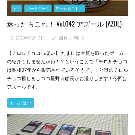
い
あ行
ボードゲーム
迷ったらこれ！
で、
迷ったらこれ！ Vol.042 アズール (AZUL)
異
世
界
2020年9月15日
船長
0
転
【チロルチョコっぽい】 たまには大賞を取ったゲーム
生
の紹介もしませんかね！？ということで「チロルチョコ
も
し
は昭和37年から販売されているそうです」と謎のチロル
な
チョコ推しをしつつ星野☆船長がお送りします！今回は
い
アズールです。
で
ゲ
もっと読む
ー
ム
会
を