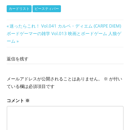
カードリスト
ビースティバー
投
前
迷ったらこれ！ Vol.041 カルペ・ディエム (CARPE DIEM)
次
の
ボードゲーマーの雑学 Vol.013 映画とボードゲーム 人狼ゲ
稿
の
記
ーム
ナ
記
事:
事:
返信を残す
ビ
ゲ
メールアドレスが公開されることはありません。
※
が付い
ー
ている欄は必須項目です
シ
コメント
※
ョ
ン