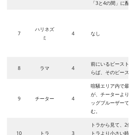
「3と4の間」に配
ハリネズ
7
4
なし
ミ
前にいるビーストが
8
ラマ
4
らば、そのビースト
喧騒エリア内で最も
が、チーターよりも
9
チーター
4
ッグブルーザーで叩
む。
トラから見て、2体
10
トラ
3
トラより小さい時、