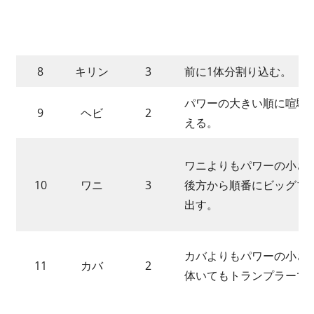
8
キリン
3
前に1体分割り込む。
パワーの大きい順に喧騒
9
ヘビ
2
える。
ワニよりもパワーの小さ
10
ワニ
3
後方から順番にビッグブ
出す。
カバよりもパワーの小さ
11
カバ
2
体いてもトランプラーで