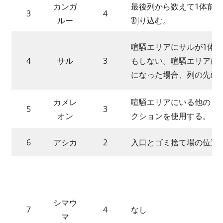
い
カンガ
最後列から数えて1体前、
3
4
ま
ルー
割り込む。
す？
喧騒エリアにサルが1体
4
サル
3
もしない。喧騒エリアに
になった場合、列の先頭
カメレ
喧騒エリアにいる他のビ
5
3
オン
クションを使用する。
6
アシカ
2
入口とゴミ捨て場の位置
シマウ
7
4
なし
マ