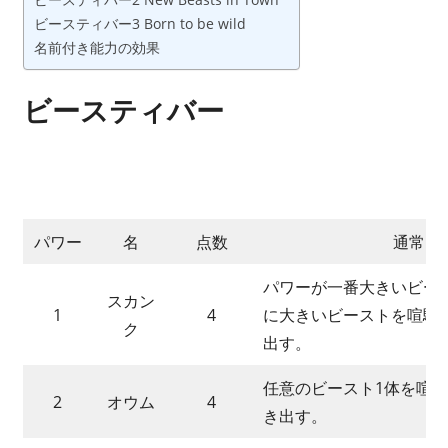
ボ
ビースティバー3 Born to be wild
ー
名前付き能力の効果
ド
ゲ
ビースティバー
ー
ム
カ
フ
ェ
パワー
名
点数
通常
と
か
パワーが一番大きいビー
開
スカン
1
4
に大きいビーストを喧騒
業
ク
出す。
し
て
任意のビースト1体を喧
し
2
オウム
4
き出す。
ま