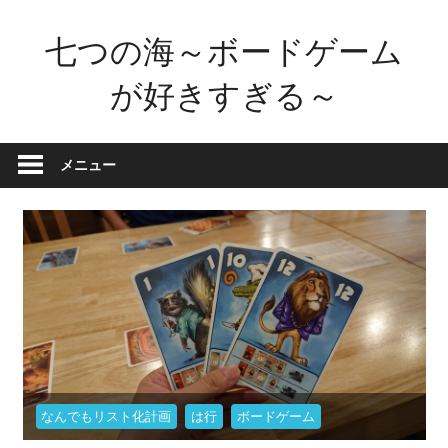
コ
七つの海～ボードゲーム
ン
テ
が好きすぎる～
ン
ツ
ボ
へ
ー
メニュー
ス
ド
キ
ゲ
ッ
ー
プ
ム
が
好
き
す
ぎ
なんでもリスト化計画
は行
ボードゲーム
た
せ