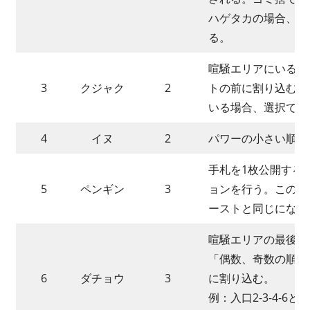
ハゲタカの場合、そ
る。
喧騒エリアにいる、
3
クジャク
2
トの前に割り込む。
いる場合、選択でき
4
イヌ
2
パワーの小さい順に
手札を1枚公開する
5
ペンギン
3
ョンを行う。この時
ーストと同じになる
喧騒エリアの最後列
「偶数、奇数の順」
6
ダチョウ
3
に割り込む。
例：入口2-3-4-