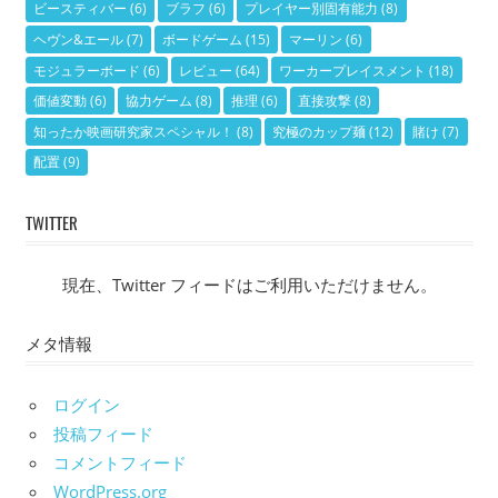
ビースティバー
(6)
ブラフ
(6)
プレイヤー別固有能力
(8)
ヘヴン&エール
(7)
ボードゲーム
(15)
マーリン
(6)
モジュラーボード
(6)
レビュー
(64)
ワーカープレイスメント
(18)
価値変動
(6)
協力ゲーム
(8)
推理
(6)
直接攻撃
(8)
知ったか映画研究家スペシャル！
(8)
究極のカップ麺
(12)
賭け
(7)
配置
(9)
TWITTER
現在、Twitter フィードはご利用いただけません。
メタ情報
ログイン
投稿フィード
コメントフィード
WordPress.org