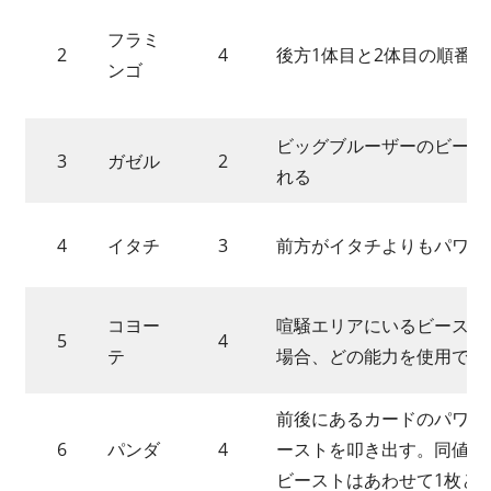
フラミ
2
4
後方1体目と2体目の順番
ンゴ
ビッグブルーザーのビース
3
ガゼル
2
れる
4
イタチ
3
前方がイタチよりもパワー
コヨー
喧騒エリアにいるビースト
5
4
テ
場合、どの能力を使用でき
前後にあるカードのパワー
6
パンダ
4
ーストを叩き出す。同値の
ビーストはあわせて1枚と