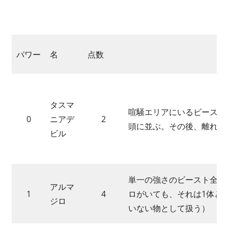
パワー
名
点数
タスマ
喧騒エリアにいるビースト
0
ニアデ
2
頭に並ぶ。その後、離れた
ビル
単一の強さのビースト全て
アルマ
1
4
ロがいても、それは1体と
ジロ
いない物として扱う）