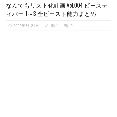
なんでもリスト化計画 Vol.004 ビーステ
い
ィバー 1～3 全ビースト能力まとめ
で、
異
2020年8月21日
船長
0
世
界
転
生
も
し
な
い
で
ゲ
ー
ム
会
を