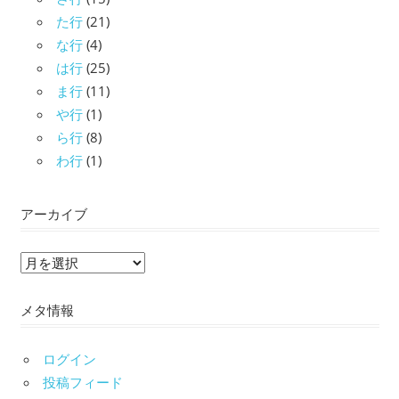
た行
(21)
な行
(4)
は行
(25)
ま行
(11)
や行
(1)
ら行
(8)
わ行
(1)
アーカイブ
ア
ー
メタ情報
カ
イ
ブ
ログイン
投稿フィード