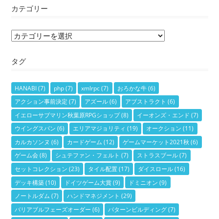
カテゴリー
カ
テ
タグ
ゴ
リ
ー
HANABI
(7)
php
(7)
xmlrpc
(7)
おろかな牛
(6)
アクション事前決定
(7)
アズール
(6)
アブストラクト
(6)
イエローサブマリン秋葉原RPGショップ
(8)
イーオンズ・エンド
(7)
ウイングスパン
(6)
エリアマジョリティ
(19)
オークション
(11)
カルカソンヌ
(6)
カードゲーム
(12)
ゲームマーケット2021秋
(6)
ゲーム会
(8)
シュテファン・フェルト
(7)
ストラスブール
(7)
セットコレクション
(23)
タイル配置
(17)
ダイスロール
(16)
デッキ構築
(10)
ドイツゲーム大賞
(9)
ドミニオン
(9)
ノートルダム
(7)
ハンドマネジメント
(29)
バリアブルフェーズオーダー
(6)
パターンビルディング
(7)