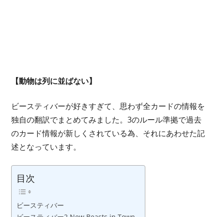
開
い
て
仲
間
を
【動物は列に並ばない】
増
や
ビースティバーが好きすぎて、思わず全カードの情報を
し
独自の翻訳でまとめてみました。3のルール準拠で過去
な
のカード情報が新しくされている為、それにあわせた記
が
ら、
述となっています。
最
終
目次
的
に
ビースティバー
は
ビースティバー2 New Beasts in Town