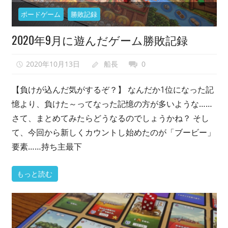
い
ボードゲーム
勝敗記録
で、
2020年9月に遊んだゲーム勝敗記録
異
世
界
2020年10月13日
船長
0
転
【負けが込んだ気がするぞ？】 なんだか1位になった記
生
憶より、負けた～ってなった記憶の方が多いような……
も
し
さて、まとめてみたらどうなるのでしょうかね？ そし
な
て、今回から新しくカウントし始めたのが「ブービー」
い
要素……持ち主最下
で
ゲ
もっと読む
ー
ム
会
を