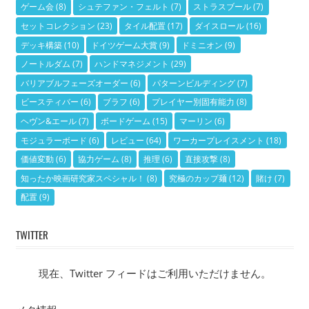
ゲーム会
(8)
シュテファン・フェルト
(7)
ストラスブール
(7)
セットコレクション
(23)
タイル配置
(17)
ダイスロール
(16)
デッキ構築
(10)
ドイツゲーム大賞
(9)
ドミニオン
(9)
ノートルダム
(7)
ハンドマネジメント
(29)
バリアブルフェーズオーダー
(6)
パターンビルディング
(7)
ビースティバー
(6)
ブラフ
(6)
プレイヤー別固有能力
(8)
ヘヴン&エール
(7)
ボードゲーム
(15)
マーリン
(6)
モジュラーボード
(6)
レビュー
(64)
ワーカープレイスメント
(18)
価値変動
(6)
協力ゲーム
(8)
推理
(6)
直接攻撃
(8)
知ったか映画研究家スペシャル！
(8)
究極のカップ麺
(12)
賭け
(7)
配置
(9)
TWITTER
現在、Twitter フィードはご利用いただけません。
メタ情報