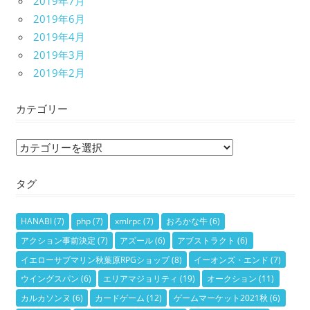
2019年7月
2019年6月
2019年4月
2019年3月
2019年2月
カテゴリー
カ
テ
タグ
ゴ
リ
ー
HANABI
(7)
php
(7)
xmlrpc
(7)
おろかな牛
(6)
アクション事前決定
(7)
アズール
(6)
アブストラクト
(6)
イエローサブマリン秋葉原RPGショップ
(8)
イーオンズ・エンド
(7)
ウイングスパン
(6)
エリアマジョリティ
(19)
オークション
(11)
カルカソンヌ
(6)
カードゲーム
(12)
ゲームマーケット2021秋
(6)