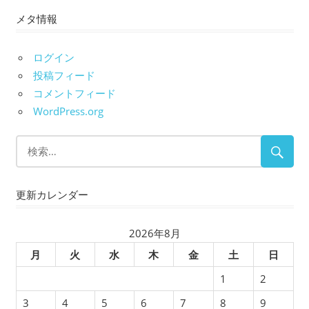
メタ情報
カ
イ
ブ
ログイン
投稿フィード
コメントフィード
WordPress.org
更新カレンダー
2026年8月
月
火
水
木
金
土
日
1
2
3
4
5
6
7
8
9