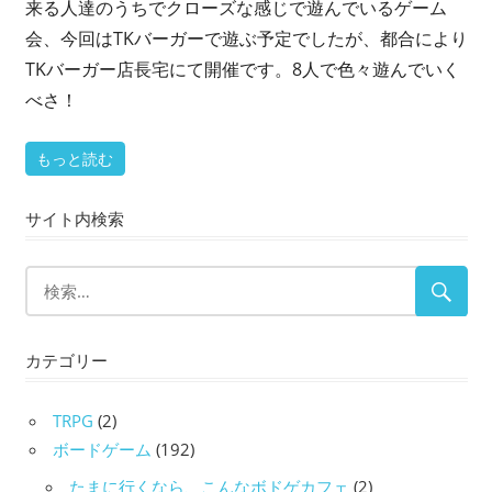
い
来る人達のうちでクローズな感じで遊んでいるゲーム
ま
会、今回はTKバーガーで遊ぶ予定でしたが、都合により
す？
TKバーガー店長宅にて開催です。8人で色々遊んでいく
べさ！
もっと読む
サイト内検索
カテゴリー
TRPG
(2)
ボードゲーム
(192)
たまに行くなら、こんなボドゲカフェ
(2)