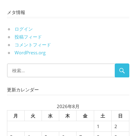
ー
メタ情報
カ
イ
ブ
ログイン
投稿フィード
コメントフィード
WordPress.org
更新カレンダー
2026年8月
月
火
水
木
金
土
日
1
2