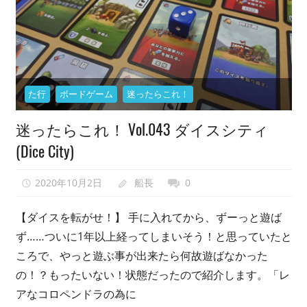
開
い
て
仲
間
た行
ボードゲーム
迷ったらこれ！
を
増
迷ったらこれ！ Vol.043 ダイスシティ
や
(Dice City)
し
な
2020年10月2日
船長
0
が
ら、
【ダイスを転がせ！】 手に入れてから、ずーっと遊ば
最
ず……ついに1年以上経ってしまいそう！と思っていたと
終
ころで、やっと遊ぶ事が出来たら何故遊ばなかった
的
の！？もったいない！状態だったので紹介します。「レ
に
アなコロペンドラの為に
は