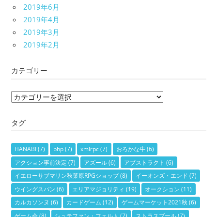
2019年6月
2019年4月
2019年3月
2019年2月
カテゴリー
カ
テ
タグ
ゴ
リ
ー
HANABI
(7)
php
(7)
xmlrpc
(7)
おろかな牛
(6)
アクション事前決定
(7)
アズール
(6)
アブストラクト
(6)
イエローサブマリン秋葉原RPGショップ
(8)
イーオンズ・エンド
(7)
ウイングスパン
(6)
エリアマジョリティ
(19)
オークション
(11)
カルカソンヌ
(6)
カードゲーム
(12)
ゲームマーケット2021秋
(6)
ゲーム会
(8)
シュテファン・フェルト
(7)
ストラスブール
(7)