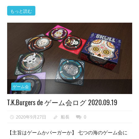
ボ
もっと読む
ー
ド
ゲ
ー
ム
カ
フ
ェ
と
か
ゲーム会
開
業
T.K.Burgers de ゲーム会ログ 2020.09.19
し
て
2020年9月27日
船長
0
し
ま
【主旨はゲームかバーガーか】 七つの海のゲーム会に