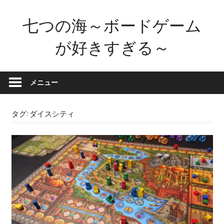
コ
七つの海～ボードゲーム
ン
テ
が好きすぎる～
ン
ツ
ボ
へ
ー
メニュー
ス
ド
キ
ゲ
ッ
タグ:
ダイスシティ
ー
プ
ム
が
好
き
す
ぎ
た
せ