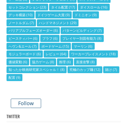
セットコレクション
(23)
タイル配置
(17)
ダイスロール
(16)
デッキ構築
(10)
ドイツゲーム大賞
(9)
ドミニオン
(9)
ノートルダム
(7)
ハンドマネジメント
(29)
バリアブルフェーズオーダー
(6)
パターンビルディング
(7)
ビースティバー
(6)
ブラフ
(6)
プレイヤー別固有能力
(8)
ヘヴン&エール
(7)
ボードゲーム
(15)
マーリン
(6)
モジュラーボード
(6)
レビュー
(64)
ワーカープレイスメント
(18)
価値変動
(6)
協力ゲーム
(8)
推理
(6)
直接攻撃
(8)
知ったか映画研究家スペシャル！
(8)
究極のカップ麺
(12)
賭け
(7)
配置
(9)
Follow
TWITTER